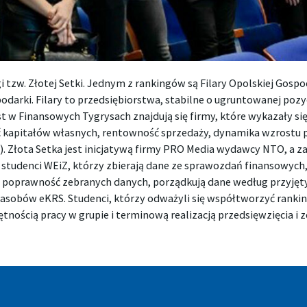
i tzw. Złotej Setki. Jednym z rankingów są Filary Opolskiej Gosp
darki. Filary to przedsiębiorstwa, stabilne o ugruntowanej pozy
t w Finansowych Tygrysach znajdują się firmy, które wykazały si
 kapitałów własnych, rentowność sprzedaży, dynamika wzrostu
o). Złota Setka jest inicjatywą firmy PRO Media wydawcy NTO, a
studenci WEiZ, którzy zbierają dane ze sprawozdań finansowych, t
ą poprawność zebranych danych, porządkują dane według przyjęt
asobów eKRS. Studenci, którzy odważyli się współtworzyć ranking
tnością pracy w grupie i terminową realizacją przedsięwzięcia i 