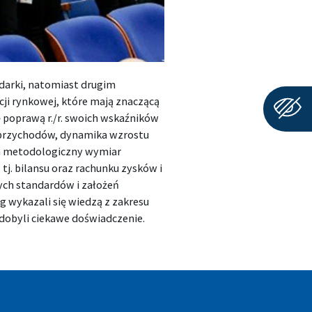
odarki, natomiast drugim
cji rynkowej, które mają znaczącą
ę poprawą r./r. swoich wskaźników
 przychodów, dynamika wzrostu
 za metodologiczny wymiar
j. bilansu oraz rachunku zysków i
ych standardów i założeń
 wykazali się wiedzą z zakresu
zdobyli ciekawe doświadczenie.