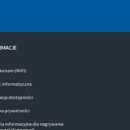
RMACJE
duroam (WiFi)
 informatyczna
acja dostępności
ka prywatności
la informacyjna dla nagrywania
w telefonicznych