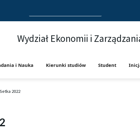
Search
for:
Wydział Ekonomii i Zarządzani
adania i Nauka
Kierunki studiów
Student
Inic
 Setka 2022
22