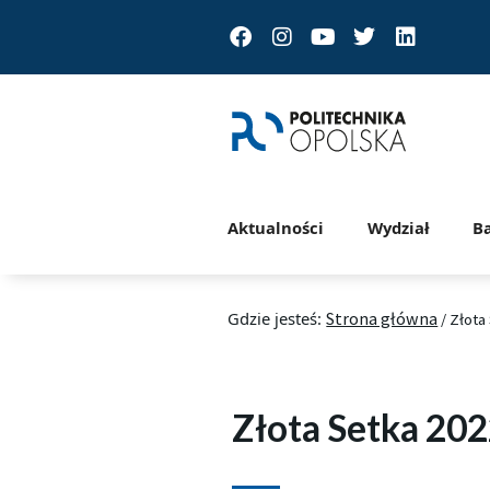
Facebook
Instagram
Youtube
Twitter
Linkedin
Aktualności
Wydział
B
Gdzie jesteś:
Strona główna
/
Złota
Złota Setka 20