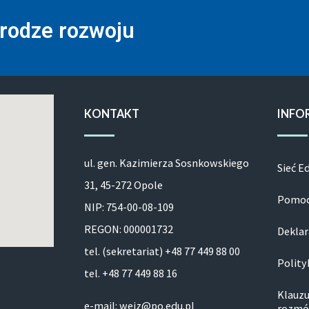
drodze rozwoju
KONTAKT
INFO
ul. gen. Kazimierza Sosnkowskiego
Sieć E
31, 45-272 Opole
Pomoc
NIP: 754-00-08-109
REGON: 000001732
Deklar
tel. (sekretariat) +48 77 449 88 00
Polity
tel. +48 77 449 88 16
Klauzu
e-mail: weiz@po.edu.pl
rozmó