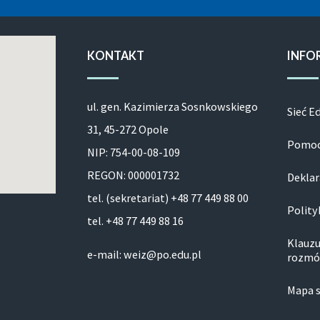
KONTAKT
INFO
ul. gen. Kazimierza Sosnkowskiego
Sieć E
31, 45-272 Opole
Pomoc
NIP: 754-00-08-109
REGON: 000001732
Deklar
tel. (sekretariat) +48 77 449 88 00
Polity
tel. +48 77 449 88 16
Klauzu
e-mail: weiz@po.edu.pl
rozmó
Mapa 