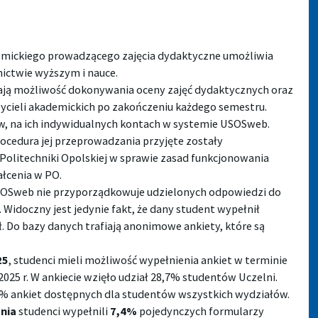
emickiego prowadzącego zajęcia dydaktyczne umożliwia
ictwie wyższym i nauce.
mają możliwość dokonywania oceny zajęć dydaktycznych oraz
ycieli akademickich po zakończeniu każdego semestru.
w, na ich indywidualnych kontach w systemie USOSweb.
rocedura jej przeprowadzania przyjęte zostały
Politechniki Opolskiej w sprawie zasad funkcjonowania
ałcenia w PO.
OSweb nie przyporządkowuje udzielonych odpowiedzi do
 Widoczny jest jedynie fakt, że dany student wypełnił
ał. Do bazy danych trafiają anonimowe ankiety, które są
25
, studenci mieli możliwość wypełnienia ankiet w terminie
 2025 r. W ankiecie wzięło udział 28,7% studentów Uczelni.
% ankiet dostępnych dla studentów wszystkich wydziałów.
nia
studenci wypełnili
7,4%
pojedynczych formularzy