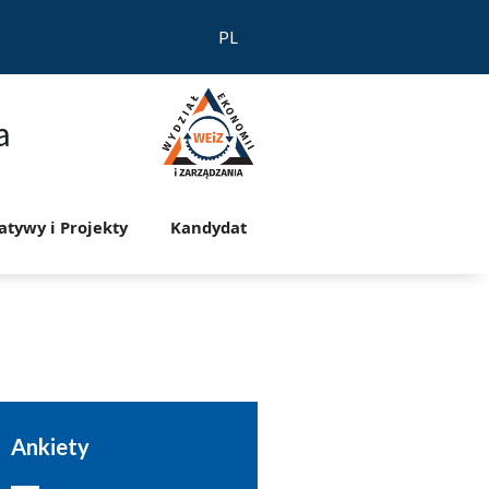
PL
a
jatywy i Projekty
Kandydat
Ankiety