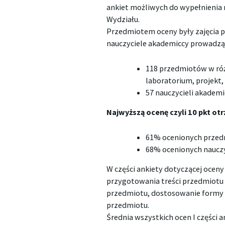
ankiet możliwych do wypełnienia 
Wydziału.
Przedmiotem oceny były zajęcia
nauczyciele akademiccy prowadząc
118 przedmiotów w różn
laboratorium, projekt,
57 nauczycieli akademi
Najwyższą ocenę czyli 10 pkt ot
61% ocenionych przedm
68% ocenionych nauczy
W części ankiety dotyczącej oceny 
przygotowania treści przedmiotu 
przedmiotu, dostosowanie formy z
przedmiotu.
Średnia wszystkich ocen I części a