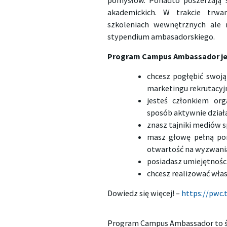
pomysłów. Ponadto poszerzają 
akademickich. W trakcie trw
szkoleniach wewnętrznych ale 
stypendium ambasadorskiego.
Program Campus Ambassador jest 
chcesz pogłębić swoj
marketingu rekrutacyj
jesteś członkiem org
sposób aktywnie dział
znasz tajniki mediów 
masz głowę pełną pom
otwartość na wyzwania
posiadasz umiejętności 
chcesz realizować włas
Dowiedz się więcej! –
https://pwc
Program Campus Ambassador to św