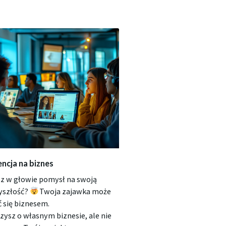
encja na biznes
z w głowie pomysł na swoją
yszłość?
Twoja zajawka może
ć się biznesem.
zysz o własnym biznesie, ale nie