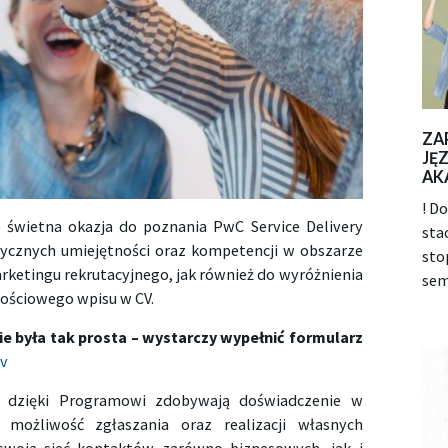
ZA
JĘ
AK
! D
świetna okazja do poznania PwC Service Delivery
sta
tycznych umiejętności oraz kompetencji w obszarze
sto
ketingu rekrutacyjnego, jak również do wyróżnienia
sem
tościowego wpisu w CV.
e była tak prosta – wystarczy wypełnić formularz
Ov
 dzięki Programowi zdobywają doświadczenie w
 możliwość zgłaszania oraz realizacji własnych