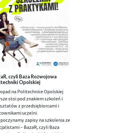
aR, czyli Baza Rozwojowa
itechniki Opolskiej
topad na Politechnice Opolskiej
sze stoi pod znakiem szkoleń i
sztatów z przedsiębiorcami i
cownikami uczelni.
poczynamy zapisy na szkolenia ze
cjalistami – BazaR, czyli Baza