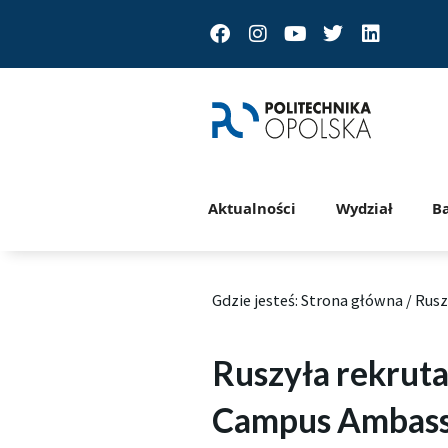
Facebook
Instagram
Youtube
Twitter
Linkedin
Aktualności
Wydział
B
Gdzie jesteś:
Strona główna
/
Rusz
Ruszyła rekrut
Campus Ambass