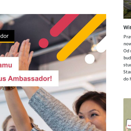
Wit
Pra
now
Od 
bud
stu
Sta
do h