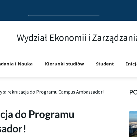
Search
for:
Wydział Ekonomii i Zarządzani
adania i Nauka
Kierunki studiów
Student
Inic
P
yła rekrutacja do Programu Campus Ambassador!
acja do Programu
ador!