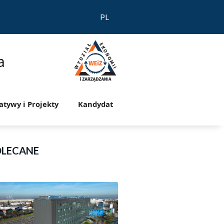
PL
a
jatywy i Projekty
Kandydat
OLECANE