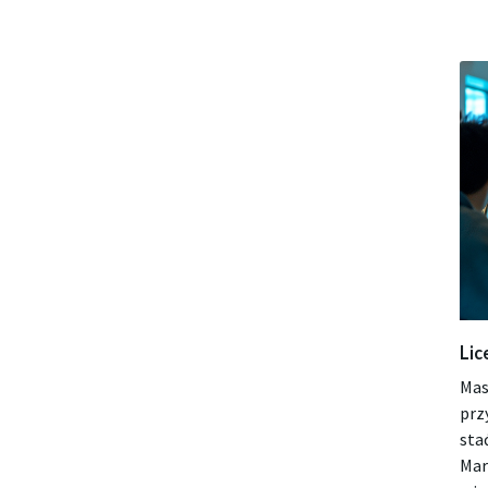
Lic
Mas
prz
sta
Mar