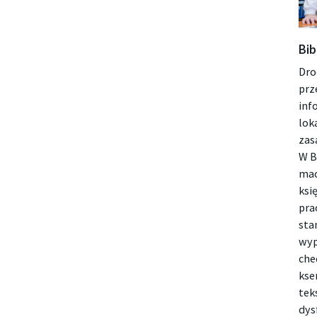
Bib
Dro
prz
inf
lok
zas
W B
mac
ksi
pra
sta
wyp
che
kse
tek
dys