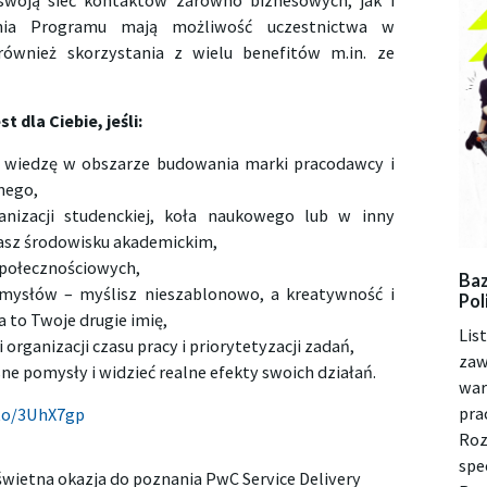
swoją sieć kontaktów zarówno biznesowych, jak i
ania Programu mają możliwość uczestnictwa w
również skorzystania z wielu benefitów m.in. ze
dla Ciebie, jeśli:
ą wiedzę w obszarze budowania marki pracodawcy i
nego,
anizacji studenckiej, koła naukowego lub w inny
asz środowisku akademickim,
społecznościowych,
Baz
ysłów – myślisz nieszablonowo, a kreatywność i
Pol
 to Twoje drugie imię,
Lis
organizacji czasu pracy i priorytetyzacji zadań,
zaw
ne pomysły i widzieć realne efekty swoich działań.
war
pra
.to/3UhX7gp
Roz
spe
ietna okazja do poznania PwC Service Delivery