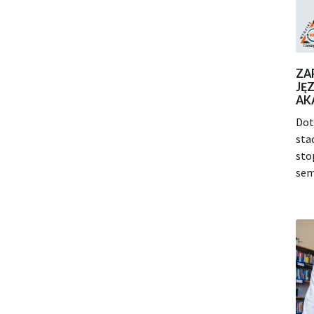
ZA
JĘ
AK
Dot
sta
sto
sem