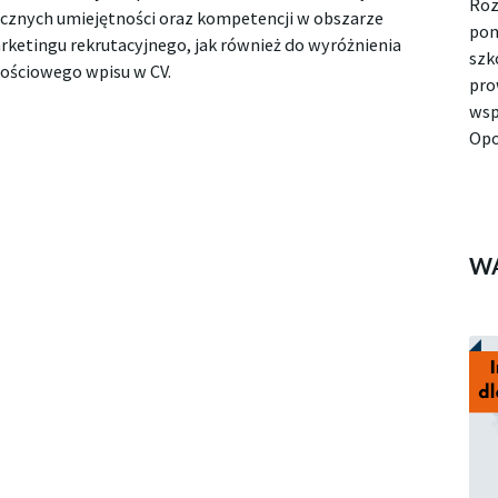
Roz
ycznych umiejętności oraz kompetencji w obszarze
pon
ketingu rekrutacyjnego, jak również do wyróżnienia
szk
tościowego wpisu w CV.
pro
wsp
Opo
W