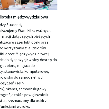
lioteka międzywydziałowa
dzy Studenci,
ekazujemy Wam kilka ważnych
ormacji dotyczących bieżących
alizacji Waszej biblioteki oraz
ad korzystania z jej zbiorów.
ibliotece Międzywydziałowej
ie do dyspozycji: wolny dostęp do
ęgozbioru, miejsca do
cy, stanowiska komputerowe,
nowisko do samodzielnych
ożyczeń (self-
ck), skaner, samoobsługowy
rograf, a także powiększalnik
stu przeznaczony dla osób z
funkcjami wzroku.