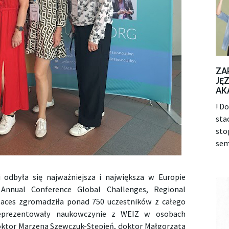
ZA
JĘ
AK
! D
sta
sto
sem
 odbyła się najważniejsza i największa w Europie
Annual Conference Global Challenges, Regional
laces zgromadziła ponad 750 uczestników z całego
 reprezentowały naukowczynie z WEIZ w osobach
doktor Marzena Szewczuk-Stępień, doktor Małgorzata