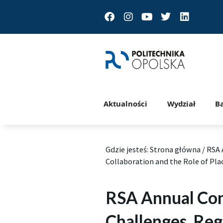
Facebook
Instagram
Youtube
Twitter
Linkedin
Aktualności
Wydział
B
Gdzie jesteś:
Strona główna
/
RSA 
Collaboration and the Role of Pla
RSA Annual Con
Challenges, Reg