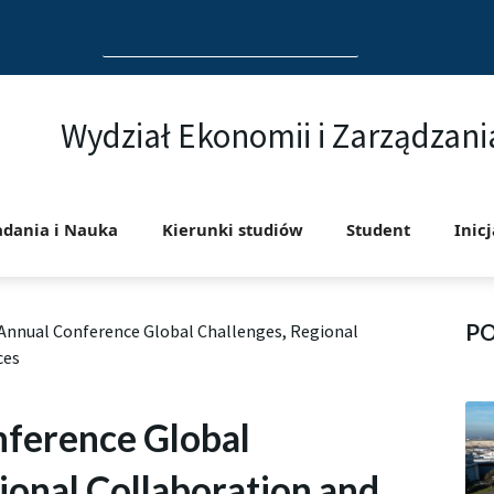
Search
for:
Wydział Ekonomii i Zarządzani
adania i Nauka
Kierunki studiów
Student
Inic
P
Annual Conference Global Challenges, Regional
ces
ference Global
ional Collaboration and