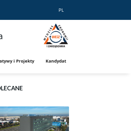
PL
a
jatywy i Projekty
Kandydat
OLECANE