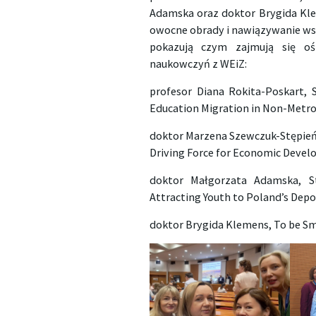
Adamska oraz doktor Brygida Kle
owocne obrady i nawiązywanie wspó
pokazują czym zajmują się oś
naukowczyń z WEiZ:
profesor Diana Rokita-Poskart, 
Education Migration in Non-Metr
doktor Marzena Szewczuk-Stępień, 
Driving Force for Economic Devel
doktor Małgorzata Adamska, S
Attracting Youth to Poland’s Dep
doktor Brygida Klemens, To be Sma