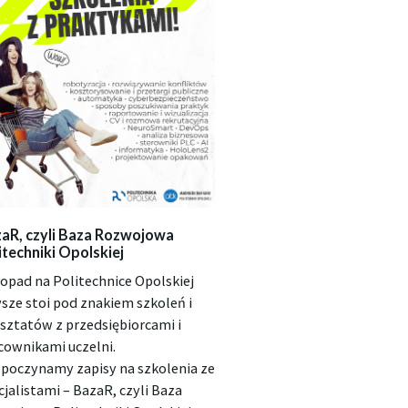
aR, czyli Baza Rozwojowa
itechniki Opolskiej
topad na Politechnice Opolskiej
sze stoi pod znakiem szkoleń i
sztatów z przedsiębiorcami i
cownikami uczelni.
poczynamy zapisy na szkolenia ze
cjalistami – BazaR, czyli Baza