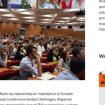
Roz
pon
szk
pro
wsp
Opo
W
była się najważniejsza i największa w Europie
ual Conference Global Challenges, Regional
aces zgromadziła ponad 750 uczestników z całego