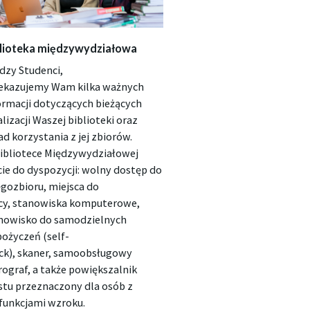
lioteka międzywydziałowa
dzy Studenci,
ekazujemy Wam kilka ważnych
ormacji dotyczących bieżących
alizacji Waszej biblioteki oraz
ad korzystania z jej zbiorów.
ibliotece Międzywydziałowej
ie do dyspozycji: wolny dostęp do
ęgozbioru, miejsca do
cy, stanowiska komputerowe,
nowisko do samodzielnych
ożyczeń (self-
ck), skaner, samoobsługowy
rograf, a także powiększalnik
stu przeznaczony dla osób z
funkcjami wzroku.