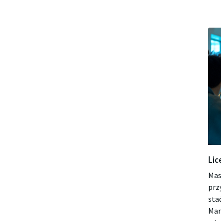
Lic
Mas
prz
sta
Mar