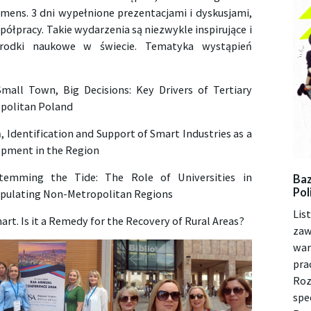
mens. 3 dni wypełnione prezentacjami i dyskusjami,
łpracy. Takie wydarzenia są niezwykle inspirujące i
rodki naukowe w świecie. Tematyka wystąpień
Small Town, Big Decisions: Key Drivers of Tertiary
opolitan Poland
Identification and Support of Smart Industries as a
opment in the Region
temming the Tide: The Role of Universities in
Baz
Pol
opulating Non-Metropolitan Regions
Lis
rt. Is it a Remedy for the Recovery of Rural Areas?
zaw
war
pra
Roz
spe