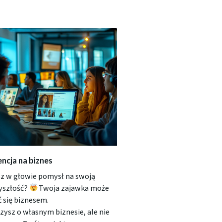
encja na biznes
z w głowie pomysł na swoją
yszłość?
Twoja zajawka może
ć się biznesem.
zysz o własnym biznesie, ale nie