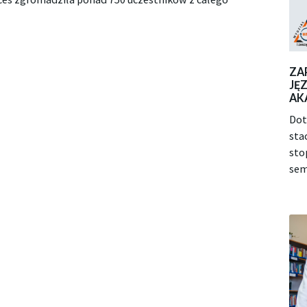
ZA
JĘ
AK
Dot
sta
sto
sem