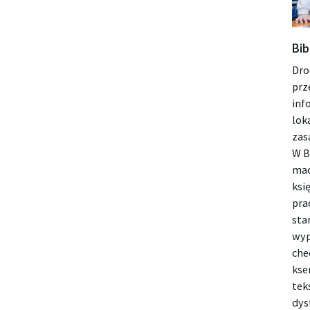
Bib
Dro
prz
inf
lok
zas
W B
mac
ksi
pra
sta
wyp
che
kse
tek
dys