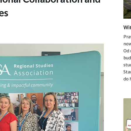
es
Wit
Pra
now
Od 
bud
stu
Sta
do h