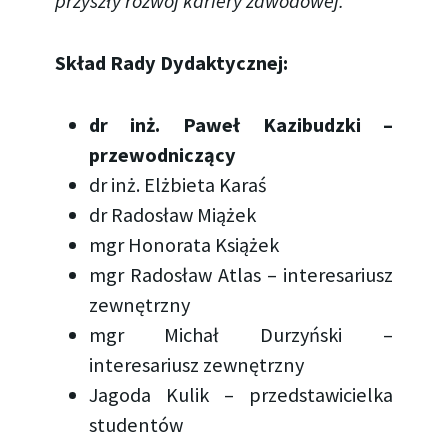
przyszły rozwój kariery zawodowej.
Skład Rady Dydaktycznej:
dr inż. Paweł Kazibudzki –
przewodniczący
dr inż. Elżbieta Karaś
dr Radosław Miążek
mgr Honorata Książek
mgr Radosław Atlas – interesariusz
zewnętrzny
mgr Michał Durzyński –
interesariusz zewnętrzny
Jagoda Kulik – przedstawicielka
studentów