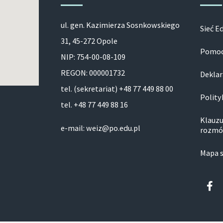
ul. gen. Kazimierza Sosnkowskiego
Sieć E
31, 45-272 Opole
Pomoc
NIP: 754-00-08-109
REGON: 000001732
Deklar
tel. (sekretariat) +48 77 449 88 00
Polity
tel. +48 77 449 88 16
Klauzu
e-mail: weiz@po.edu.pl
rozmó
Mapa 
Fa