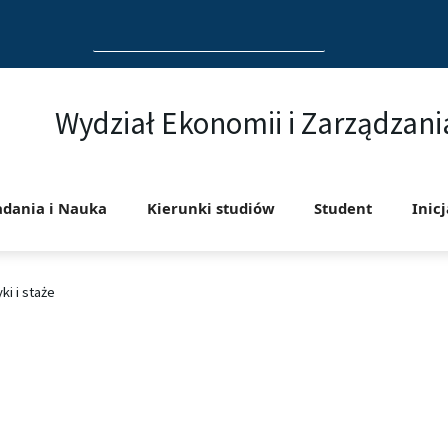
Search
for:
Wydział Ekonomii i Zarządzani
adania i Nauka
Kierunki studiów
Student
Inic
ki i staże