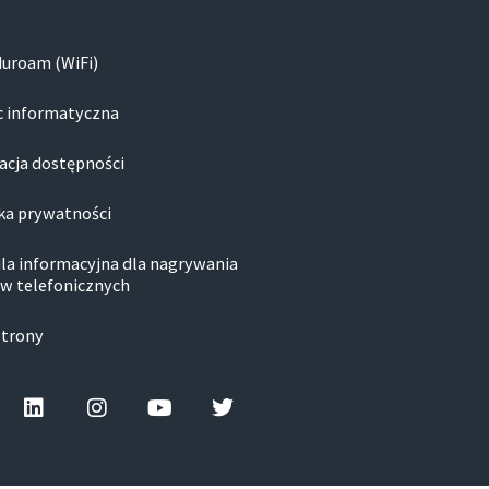
duroam (WiFi)
 informatyczna
acja dostępności
ka prywatności
la informacyjna dla nagrywania
w telefonicznych
strony
cebook-f
Linkedin
Instagram
Youtube
Twitter