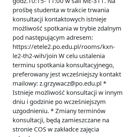
godz.10:15- 11:00 w sali ME-311. Na
prośbę studenta w trakcie trwania
konsultacji kontaktowych istnieje
możliwość spotkania w trybie zdalnym
pod następującym adresem:
https://etele2.po.edu.pl/rooms/kxn-
le2-th2-wih/join W celu ustalenia
terminu spotkania konsultacyjnego,
preferowany jest wcześniejszy kontakt
mailowy: z.grzywacz@po.edu.pl *
Istnieje możliwość konsultacji w innym
dniu i godzinie po wcześniejszym
uzgodnieniu. * Zmiany terminów
konsultacji, będą zamieszczane na
stronie COS w zakładce zajęcia