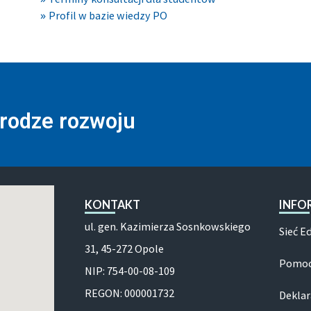
Profil w bazie wiedzy PO
drodze rozwoju
KONTAKT
INFO
ul. gen. Kazimierza Sosnkowskiego
Sieć E
31, 45-272 Opole
Pomoc
NIP: 754-00-08-109
REGON: 000001732
Deklar