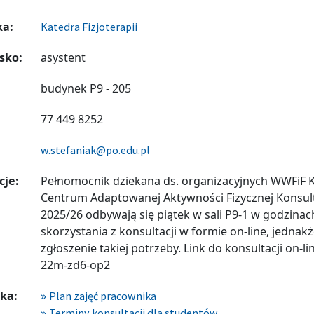
ka:
Katedra Fizjoterapii
sko:
asystent
budynek P9 - 205
77 449 8252
w.stefaniak@po.edu.pl
cje:
Pełnomocnik dziekana ds. organizacyjnych WWFiF 
Centrum Adaptowanej Aktywności Fizycznej Konsu
2025/26 odbywają się piątek w sali P9-1 w godzinac
skorzystania z konsultacji w formie on-line, jednak
zgłoszenie takiej potrzeby. Link do konsultacji on-li
22m-zd6-op2
ka:
Plan zajęć pracownika
Terminy konsultacji dla studentów