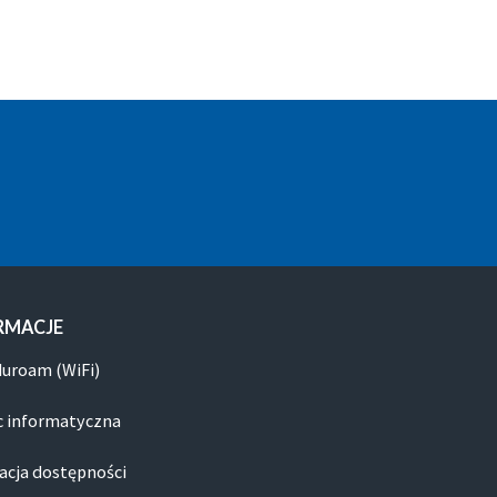
RMACJE
duroam (WiFi)
 informatyczna
acja dostępności