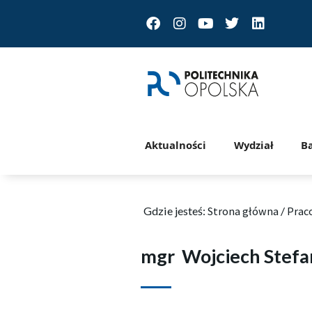
Facebook
Instagram
Youtube
Twitter
Linkedin
Aktualności
Wydział
B
Gdzie jesteś:
Strona główna
/
Prac
mgr
Wojciech Stefa