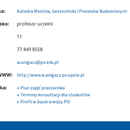
ka:
Katedra Mostów, Geotechniki i Procesów Budowlanych
sko:
profesor uczelni
11
77 449 8558
w.anigacz@po.edu.pl
 WWW:
http://www.w.anigacz.po.opole.pl
ka:
Plan zajęć pracownika
Terminy konsultacji dla studentów
Profil w bazie wiedzy PO