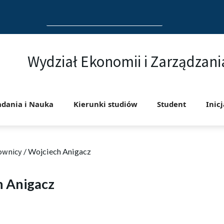
Search
for:
Wydział Ekonomii i Zarządzani
adania i Nauka
Kierunki studiów
Student
Inic
ownicy
/
Wojciech Anigacz
h Anigacz