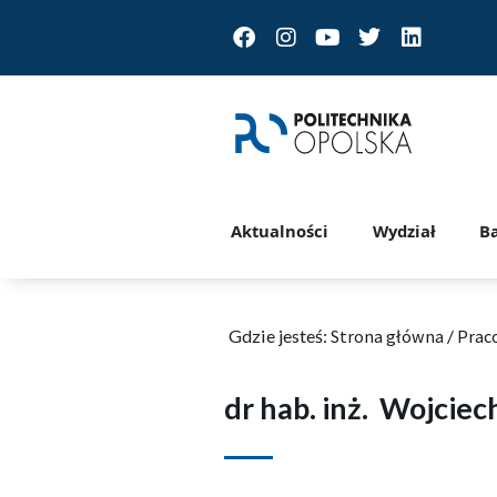
Facebook
Instagram
Youtube
Twitter
Linkedin
Aktualności
Wydział
B
Gdzie jesteś:
Strona główna
/
Prac
dr hab. inż.
Wojciec