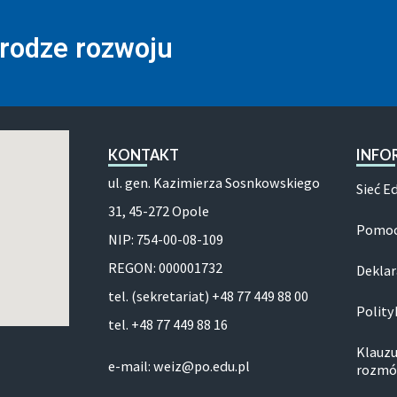
drodze rozwoju
KONTAKT
INFO
ul. gen. Kazimierza Sosnkowskiego
Sieć E
31, 45-272 Opole
Pomoc
NIP: 754-00-08-109
REGON: 000001732
Deklar
tel. (sekretariat) +48 77 449 88 00
Polity
tel. +48 77 449 88 16
Klauzu
e-mail: weiz@po.edu.pl
rozmó