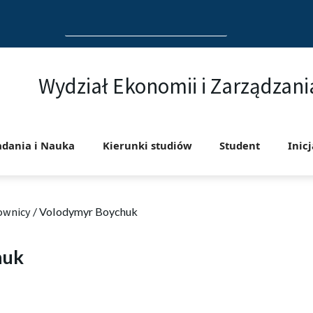
Search
for:
Wydział Ekonomii i Zarządzani
adania i Nauka
Kierunki studiów
Student
Inic
ownicy
/
Volodymyr Boychuk
huk