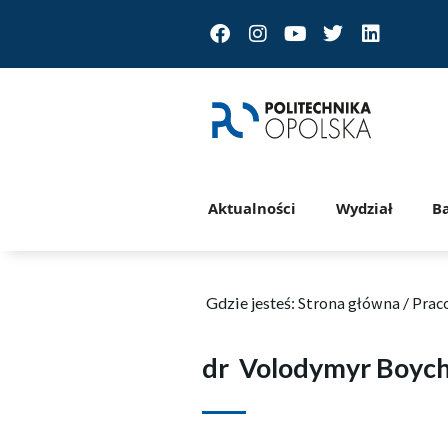
Facebook
Instagram
Youtube
Twitter
Linkedin
Aktualności
Wydział
B
Gdzie jesteś:
Strona główna
/
Prac
dr
Volodymyr Boyc