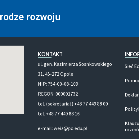
drodze rozwoju
KONTAKT
INFO
ul. gen. Kazimierza Sosnkowskiego
Sieć E
31, 45-272 Opole
Pomoc
NIP: 754-00-08-109
REGON: 000001732
Deklar
tel. (sekretariat) +48 77 449 88 00
Polity
tel. +48 77 449 88 16
Klauzu
e-mail: weiz@po.edu.pl
rozmó