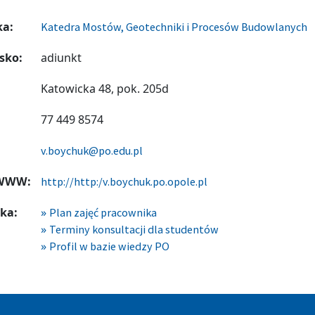
ka:
Katedra Mostów, Geotechniki i Procesów Budowlanych
sko:
adiunkt
Katowicka 48, pok. 205d
77 449 8574
v.boychuk@po.edu.pl
 WWW:
http://http:/v.boychuk.po.opole.pl
ka:
Plan zajęć pracownika
Terminy konsultacji dla studentów
Profil w bazie wiedzy PO