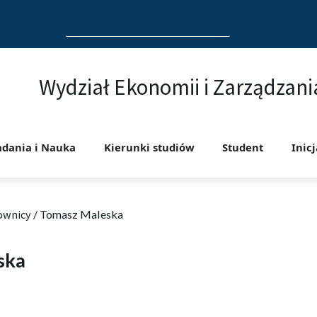
Search
for:
Wydział Ekonomii i Zarządzani
adania i Nauka
Kierunki studiów
Student
Inic
ownicy
/
Tomasz Maleska
ska