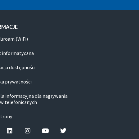
RMACJE
duroam (WiFi)
 informatyczna
acja dostępności
ka prywatności
la informacyjna dla nagrywania
w telefonicznych
strony
cebook-f
Linkedin
Instagram
Youtube
Twitter