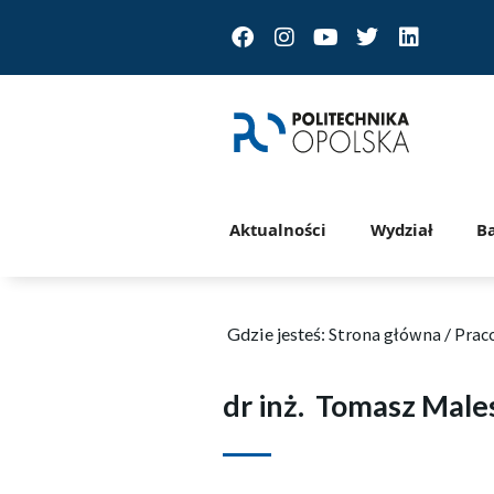
Facebook
Instagram
Youtube
Twitter
Linkedin
Aktualności
Wydział
B
Gdzie jesteś:
Strona główna
/
Prac
dr inż.
Tomasz Male