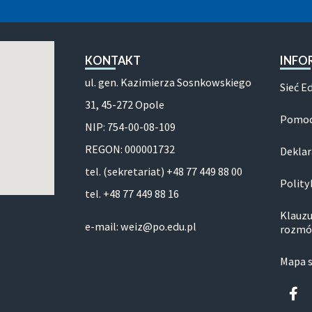
KONTAKT
INFO
ul. gen. Kazimierza Sosnkowskiego
Sieć E
31, 45-272 Opole
Pomoc
NIP: 754-00-08-109
REGON: 000001732
Deklar
tel. (sekretariat) +48 77 449 88 00
Polity
tel. +48 77 449 88 16
Klauzu
e-mail: weiz@po.edu.pl
rozmó
Mapa 
Fa