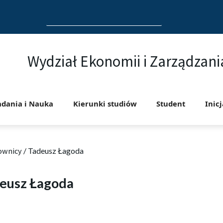
Search
for:
Wydział Ekonomii i Zarządzani
adania i Nauka
Kierunki studiów
Student
Inic
ownicy
/
Tadeusz Łagoda
eusz Łagoda