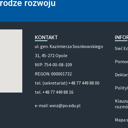
drodze rozwoju
KONTAKT
INFO
ul. gen. Kazimierza Sosnkowskiego
Sieć E
31, 45-272 Opole
Pomoc
NIP: 754-00-08-109
REGON: 000001732
Deklar
tel. (sekretariat) +48 77 449 88 00
Polity
tel. +48 77 449 88 16
Klauzu
e-mail: weiz@po.edu.pl
rozmó
Mapa 