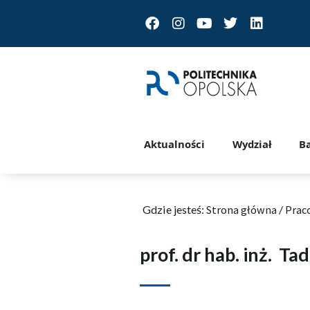
Facebook
Instagram
Youtube
Twitter
Linkedin
Aktualności
Wydział
B
Gdzie jesteś:
Strona główna
/
Prac
prof. dr hab. inż.
Tad