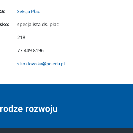
ka:
Sekcja Płac
sko:
specjalista ds. płac
218
77 449 8196
s.kozlowska@po.edu.pl
drodze rozwoju