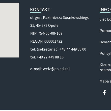
KONTAKT
INFO
ul. gen. Kazimierza Sosnkowskiego
Sieć E
31, 45-272 Opole
Pomoc
NIP: 754-00-08-109
REGON: 000001732
Deklar
tel. (sekretariat) +48 77 449 88 00
Polity
tel. +48 77 449 88 16
Klauzu
e-mail: weiz@po.edu.pl
rozmó
Mapa 
Fa