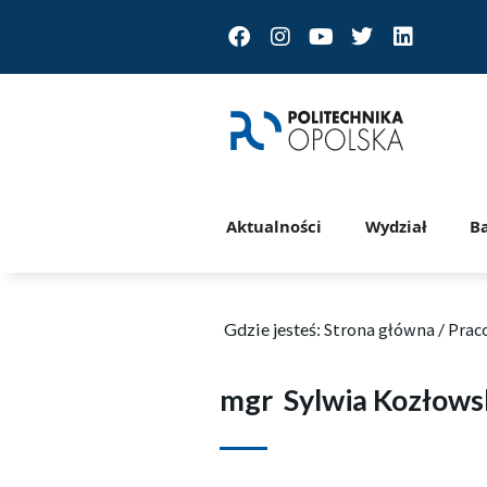
Facebook
Instagram
Youtube
Twitter
Linkedin
Aktualności
Wydział
B
Gdzie jesteś:
Strona główna
/
Prac
mgr
Sylwia Kozłows