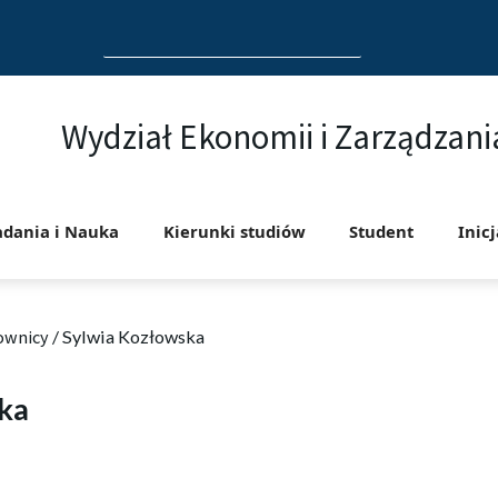
Search
for:
Wydział Ekonomii i Zarządzani
adania i Nauka
Kierunki studiów
Student
Inic
ownicy
/
Sylwia Kozłowska
ka