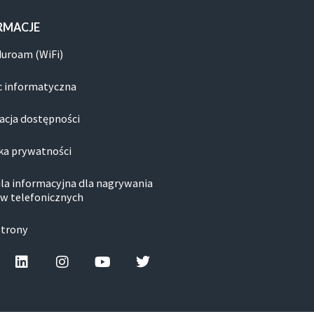
RMACJE
duroam (WiFi)
 informatyczna
acja dostępności
ka prywatności
la informacyjna dla nagrywania
w telefonicznych
strony
cebook-f
Linkedin
Instagram
Youtube
Twitter