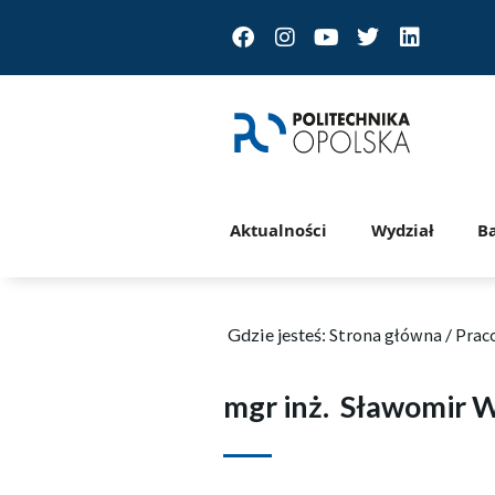
Facebook
Instagram
Youtube
Twitter
Linkedin
Aktualności
Wydział
B
Gdzie jesteś:
Strona główna
/
Prac
mgr inż.
Sławomir W