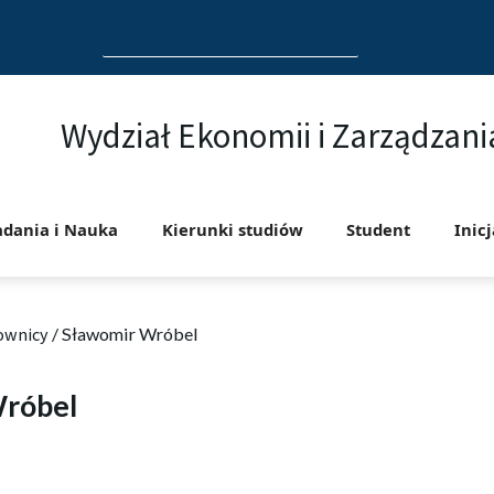
Search
for:
Wydział Ekonomii i Zarządzani
adania i Nauka
Kierunki studiów
Student
Inic
ownicy
/
Sławomir Wróbel
róbel