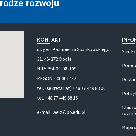
drodze rozwoju
KONTAKT
INFO
ul. gen. Kazimierza Sosnkowskiego
Sieć E
31, 45-272 Opole
Pomoc
NIP: 754-00-08-109
REGON: 000001732
Deklar
tel. (sekretariat) +48 77 449 88 00
Polity
tel. +48 77 449 88 16
Klauzu
e-mail: weiz@po.edu.pl
rozmó
Mapa 