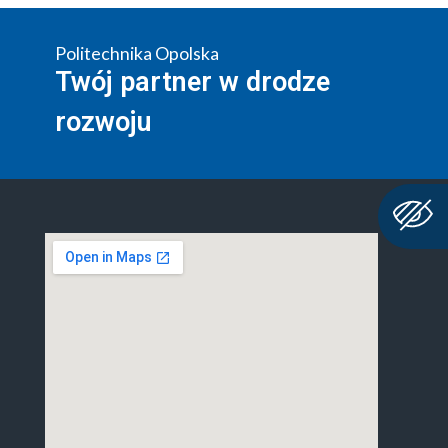
Politechnika Opolska
Twój partner w drodze
rozwoju