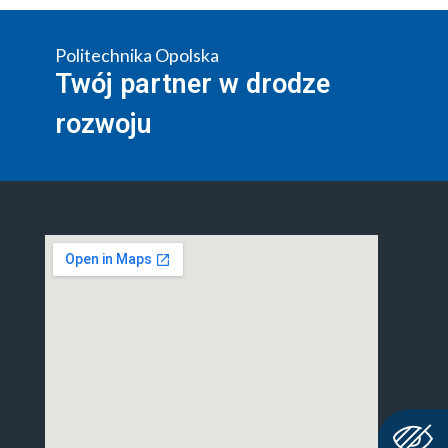
Politechnika Opolska
Twój partner w drodze
rozwoju