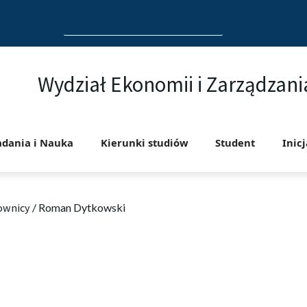
Search
for:
Wydział Ekonomii i Zarządzani
adania i Nauka
Kierunki studiów
Student
Inic
ownicy
/
Roman Dytkowski