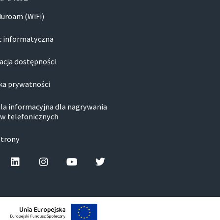
duroam (WiFi)
 informatyczna
acja dostępności
ka prywatności
la informacyjna dla nagrywania
w telefonicznych
strony
cebook-f
Linkedin
Instagram
Youtube
Twitter