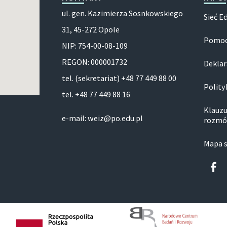
ul. gen. Kazimierza Sosnkowskiego
Sieć E
31, 45-272 Opole
Pomoc
NIP: 754-00-08-109
REGON: 000001732
Deklar
tel. (sekretariat) +48 77 449 88 00
Polity
tel. +48 77 449 88 16
Klauzu
e-mail: weiz@po.edu.pl
rozmó
Mapa 
Fa