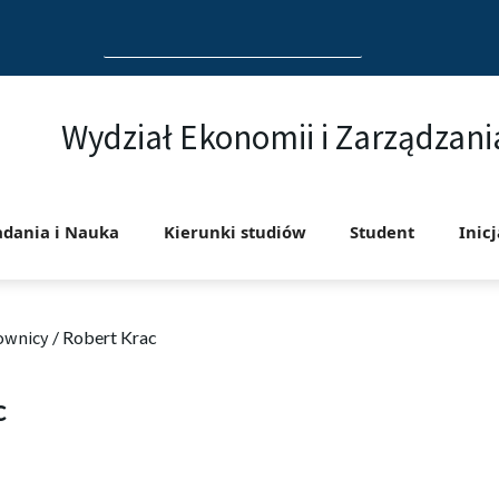
Search
for:
Wydział Ekonomii i Zarządzani
adania i Nauka
Kierunki studiów
Student
Inic
ownicy
/
Robert Krac
c