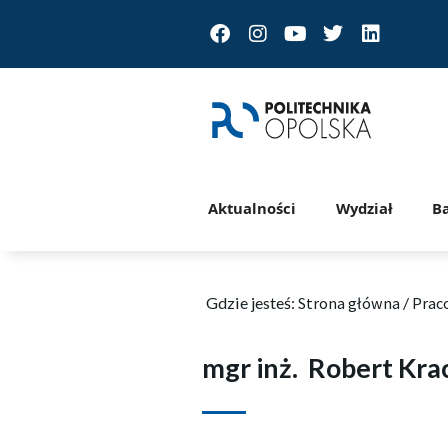
Facebook
Instagram
Youtube
Twitter
Linkedin
Aktualności
Wydział
B
Gdzie jesteś:
Strona główna
/
Prac
mgr inż.
Robert Kra