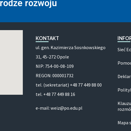
drodze rozwoju
KONTAKT
INFO
ul. gen. Kazimierza Sosnkowskiego
Sieć E
31, 45-272 Opole
Pomoc
NIP: 754-00-08-109
REGON: 000001732
Deklar
tel. (sekretariat) +48 77 449 88 00
Polity
tel. +48 77 449 88 16
Klauzu
e-mail: weiz@po.edu.pl
rozmó
Mapa 