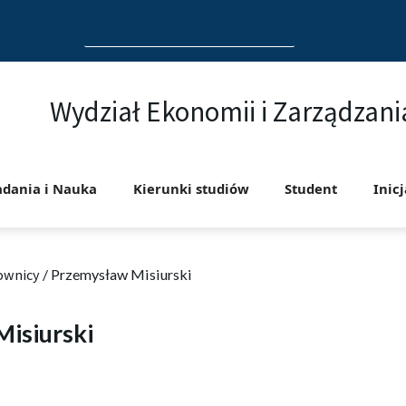
Search
for:
Wydział Ekonomii i Zarządzani
adania i Nauka
Kierunki studiów
Student
Inic
ownicy
/
Przemysław Misiurski
isiurski