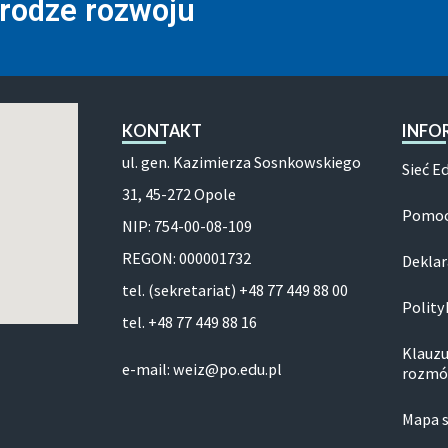
drodze rozwoju
KONTAKT
INFO
ul. gen. Kazimierza Sosnkowskiego
Sieć E
31, 45-272 Opole
Pomoc
NIP: 754-00-08-109
REGON: 000001732
Deklar
tel. (sekretariat) +48 77 449 88 00
Polity
tel. +48 77 449 88 16
Klauzu
e-mail: weiz@po.edu.pl
rozmó
Mapa 