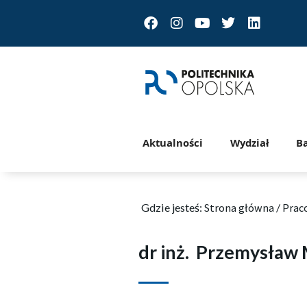
Facebook
Instagram
Youtube
Twitter
Linkedin
Aktualności
Wydział
B
Gdzie jesteś:
Strona główna
/
Prac
dr inż.
Przemysław M