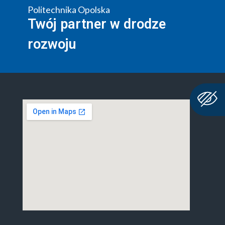
Politechnika Opolska
Twój partner w drodze
rozwoju