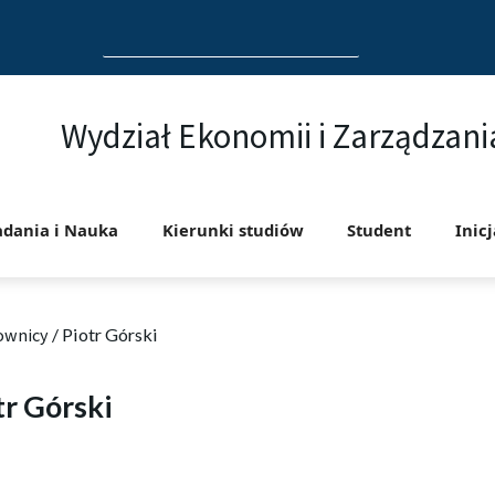
Search
for:
Wydział Ekonomii i Zarządzani
adania i Nauka
Kierunki studiów
Student
Inic
ownicy
/
Piotr Górski
tr Górski