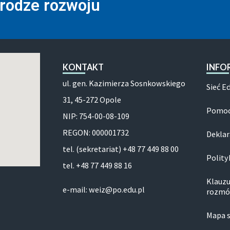
drodze rozwoju
KONTAKT
INFO
ul. gen. Kazimierza Sosnkowskiego
Sieć E
31, 45-272 Opole
Pomoc
NIP: 754-00-08-109
REGON: 000001732
Deklar
tel. (sekretariat) +48 77 449 88 00
Polity
tel. +48 77 449 88 16
Klauzu
e-mail: weiz@po.edu.pl
rozmó
Mapa 