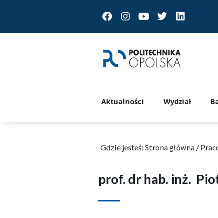
Facebook
Instagram
Youtube
Twitter
Linkedin
Aktualności
Wydział
B
Gdzie jesteś:
Strona główna
/
Prac
prof. dr hab. inż.
Pio