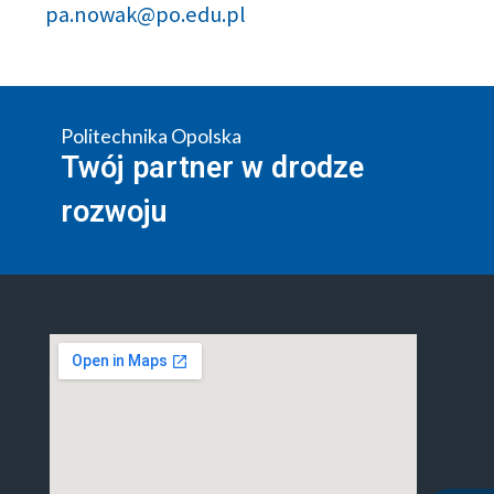
pa.nowak@po.edu.pl
Politechnika Opolska
Twój partner w drodze
rozwoju