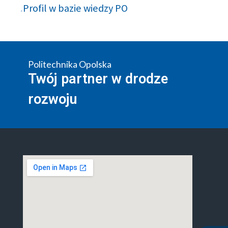
Profil w bazie wiedzy PO
Politechnika Opolska
Twój partner w drodze
rozwoju