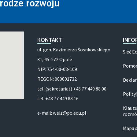
drodze rozwoju
KONTAKT
INFO
ul. gen. Kazimierza Sosnkowskiego
Sieć E
31, 45-272 Opole
Pomoc
NIP: 754-00-08-109
REGON: 000001732
Deklar
tel. (sekretariat) +48 77 449 88 00
Polity
tel. +48 77 449 88 16
Klauzu
e-mail: weiz@po.edu.pl
rozmó
Mapa 