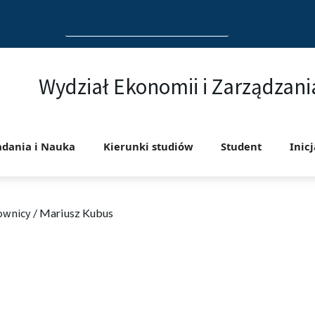
Search
for:
Wydział Ekonomii i Zarządzani
adania i Nauka
Kierunki studiów
Student
Inic
ownicy
/
Mariusz Kubus