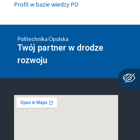
Profil w bazie wiedzy PO
Politechnika Opolska
Twój partner w drodze
rozwoju