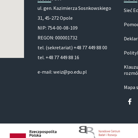
ul. gen. Kazimierza Sosnkowskiego
Sieć E
31, 45-272 Opole
Pomoc
NIP: 754-00-08-109
REGON: 000001732
Deklar
tel. (sekretariat) +48 77 449 88 00
Polity
tel. +48 77 449 88 16
Klauzu
e-mail: weiz@po.edu.pl
rozmó
Mapa 
Fa