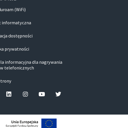
duroam (WiFi)
 informatyczna
acja dostępności
ka prywatności
la informacyjna dla nagrywania
w telefonicznych
strony
cebook-f
Linkedin
Instagram
Youtube
Twitter