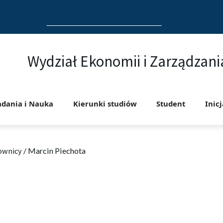
Search
for:
Wydział Ekonomii i Zarządzani
adania i Nauka
Kierunki studiów
Student
Inic
ownicy
/
Marcin Piechota