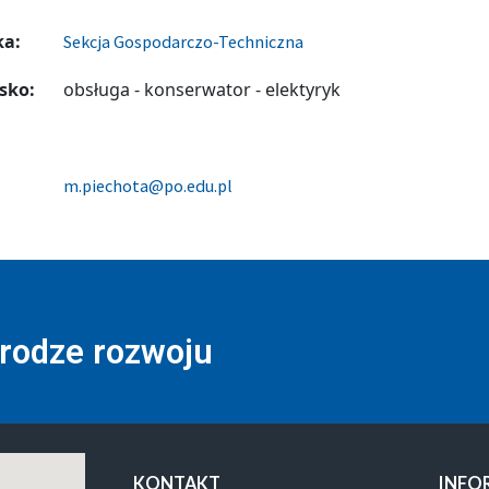
ka:
Sekcja Gospodarczo-Techniczna
sko:
obsługa - konserwator - elektyryk
m.piechota@po.edu.pl
drodze rozwoju
KONTAKT
INFO