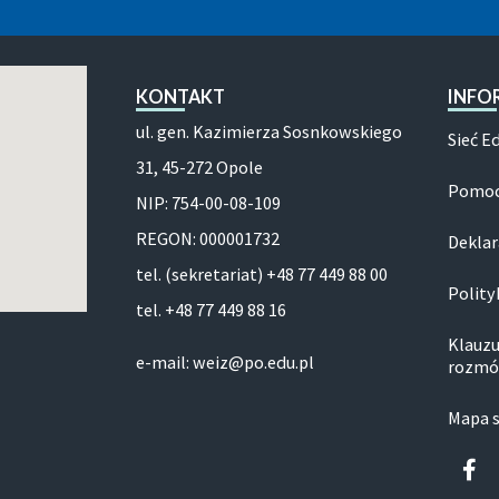
KONTAKT
INFO
ul. gen. Kazimierza Sosnkowskiego
Sieć E
31, 45-272 Opole
Pomoc
NIP: 754-00-08-109
REGON: 000001732
Deklar
tel. (sekretariat) +48 77 449 88 00
Polity
tel. +48 77 449 88 16
Klauzu
e-mail: weiz@po.edu.pl
rozmó
Mapa 
Fa