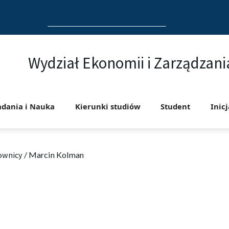
Search
for:
Wydział Ekonomii i Zarządzani
adania i Nauka
Kierunki studiów
Student
Inic
ownicy
/
Marcin Kolman