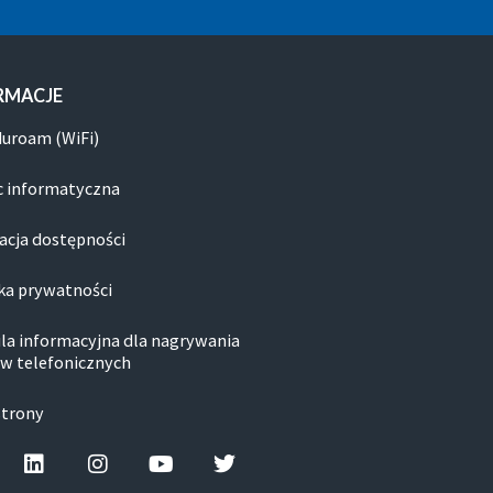
RMACJE
duroam (WiFi)
 informatyczna
acja dostępności
ka prywatności
la informacyjna dla nagrywania
w telefonicznych
strony
cebook-f
Linkedin
Instagram
Youtube
Twitter