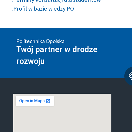
Profil w bazie wiedzy PO
Politechnika Opolska
Twój partner w drodze
rozwoju