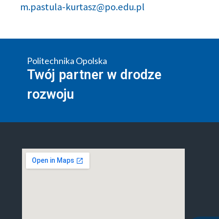
m.pastula-kurtasz@po.edu.pl
Politechnika Opolska
Twój partner w drodze
rozwoju