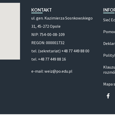
KONTAKT
INFO
ul. gen. Kazimierza Sosnkowskiego
Sieć E
31, 45-272 Opole
Pomoc
NIP: 754-00-08-109
REGON: 000001732
Deklar
tel. (sekretariat) +48 77 449 88 00
Polity
tel. +48 77 449 88 16
Klauzu
e-mail: weiz@po.edu.pl
rozmó
Mapa 
Fa