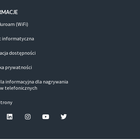
RMACJE
duroam (WiFi)
 informatyczna
acja dostępności
ka prywatności
la informacyjna dla nagrywania
w telefonicznych
strony
cebook-f
Linkedin
Instagram
Youtube
Twitter