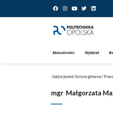
Facebook
Instagram
Youtube
Twitter
Linkedin
Aktualności
Wydział
B
Gdzie jesteś:
Strona główna
/
Prac
mgr
Małgorzata Ma