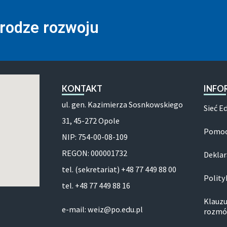
drodze rozwoju
KONTAKT
INFO
ul. gen. Kazimierza Sosnkowskiego
Sieć E
31, 45-272 Opole
Pomoc
NIP: 754-00-08-109
REGON: 000001732
Deklar
tel. (sekretariat) +48 77 449 88 00
Polity
tel. +48 77 449 88 16
Klauzu
e-mail: weiz@po.edu.pl
rozmó