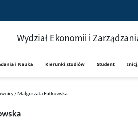
Search
for:
Wydział Ekonomii i Zarządzani
adania i Nauka
Kierunki studiów
Student
Inic
ownicy
/
Małgorzata Futkowska
owska