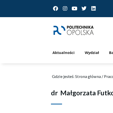
Facebook
Instagram
Youtube
Twitter
Linkedin
Aktualności
Wydział
B
Gdzie jesteś:
Strona główna
/
Prac
dr
Małgorzata Futk