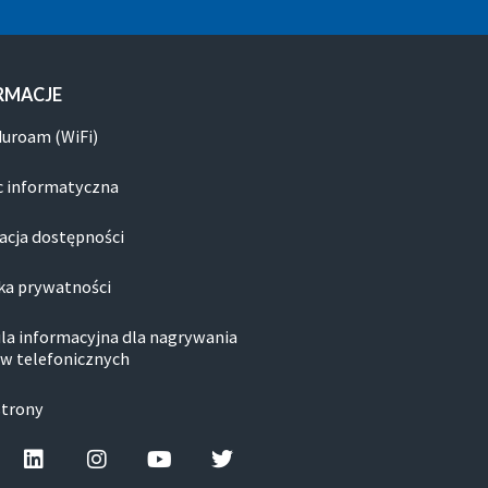
RMACJE
duroam (WiFi)
 informatyczna
acja dostępności
ka prywatności
la informacyjna dla nagrywania
w telefonicznych
strony
cebook-f
Linkedin
Instagram
Youtube
Twitter