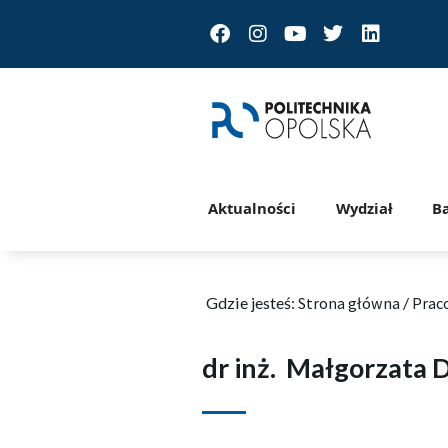
Facebook
Instagram
Youtube
Twitter
Linkedin
Aktualności
Wydział
B
Gdzie jesteś:
Strona główna
/
Prac
dr inż.
Małgorzata 