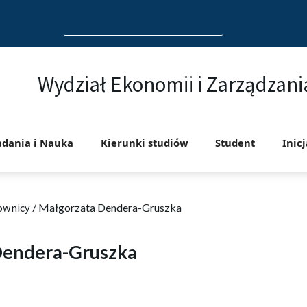
Search
for:
Wydział Ekonomii i Zarządzani
adania i Nauka
Kierunki studiów
Student
Inic
ownicy
/
Małgorzata Dendera-Gruszka
Dendera-Gruszka