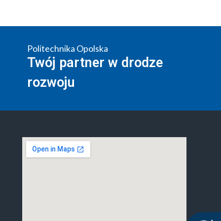
Politechnika Opolska
Twój partner w drodze
rozwoju