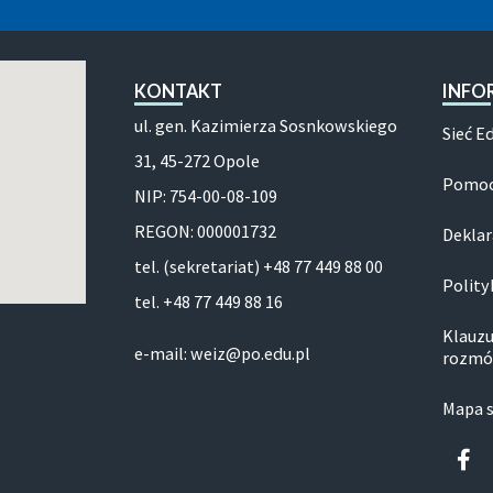
KONTAKT
INFO
ul. gen. Kazimierza Sosnkowskiego
Sieć E
31, 45-272 Opole
Pomoc
NIP: 754-00-08-109
REGON: 000001732
Deklar
tel. (sekretariat) +48 77 449 88 00
Polity
tel. +48 77 449 88 16
Klauzu
e-mail: weiz@po.edu.pl
rozmó
Mapa 
Fa