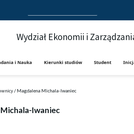
Search
for:
Wydział Ekonomii i Zarządzani
adania i Nauka
Kierunki studiów
Student
Inic
ownicy
/
Magdalena Michala-Iwaniec
Michala-Iwaniec