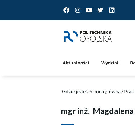
Facebook
Instagram
Youtube
Twitter
Linkedin
Aktualności
Wydział
B
Gdzie jesteś:
Strona główna
/
Prac
mgr inż.
Magdalena 