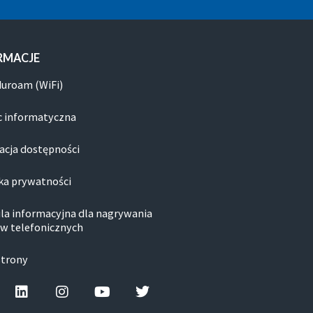
RMACJE
duroam (WiFi)
 informatyczna
acja dostępności
ka prywatności
la informacyjna dla nagrywania
w telefonicznych
strony
cebook-f
Linkedin
Instagram
Youtube
Twitter