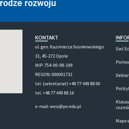
drodze rozwoju
KONTAKT
INFO
ul. gen. Kazimierza Sosnkowskiego
Sieć E
31, 45-272 Opole
Pomoc
NIP: 754-00-08-109
REGON: 000001732
Deklar
tel. (sekretariat) +48 77 449 88 00
Polity
tel. +48 77 449 88 16
Klauzu
e-mail: weiz@po.edu.pl
rozmó
Mapa 