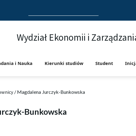
Search
for:
Wydział Ekonomii i Zarządzani
adania i Nauka
Kierunki studiów
Student
Inic
ownicy
/
Magdalena Jurczyk-Bunkowska
urczyk-Bunkowska