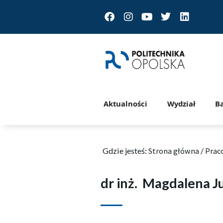
Facebook
Instagram
Youtube
Twitter
Linkedin
Aktualności
Wydział
B
Gdzie jesteś:
Strona główna
/
Prac
dr inż.
Magdalena J