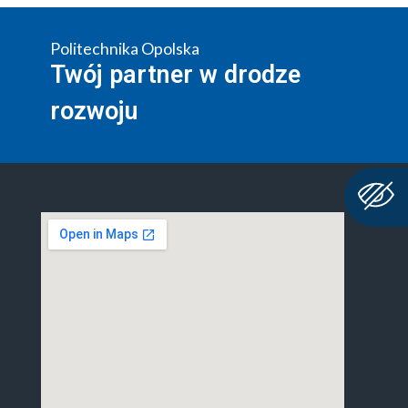
Politechnika Opolska
Twój partner w drodze
rozwoju