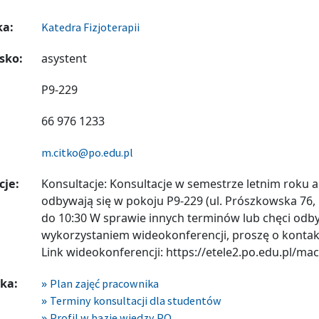
ka:
Katedra Fizjoterapii
sko:
asystent
P9-229
66 976 1233
m.citko@po.edu.pl
cje:
Konsultacje: Konsultacje w semestrze letnim roku
odbywają się w pokoju P9-229 (ul. Prószkowska 76,
do 10:30 W sprawie innych terminów lub chęci odbyc
wykorzystaniem wideokonferencji, proszę o kontak
Link wideokonferencji: https://etele2.po.edu.pl/mac
ka:
Plan zajęć pracownika
Terminy konsultacji dla studentów
Profil w bazie wiedzy PO