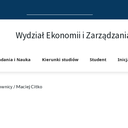
Search
for:
Wydział Ekonomii i Zarządzani
adania i Nauka
Kierunki studiów
Student
Inic
ownicy
/
Maciej Citko