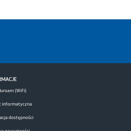
RMACJE
duroam (WiFi)
 informatyczna
acja dostępności
ka prywatności