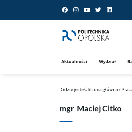
Facebook
Instagram
Youtube
Twitter
Linkedin
Aktualności
Wydział
B
Gdzie jesteś:
Strona główna
/
Prac
mgr
Maciej Citko