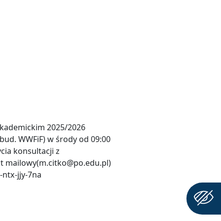
 akademickim 2025/2026
 bud. WWFiF) w środy od 09:00
ia konsultacji z
t mailowy(m.citko@po.edu.pl)
-ntx-jjy-7na