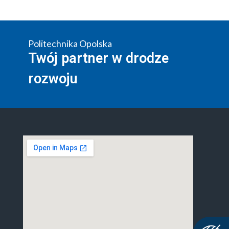
Politechnika Opolska
Twój partner w drodze
rozwoju