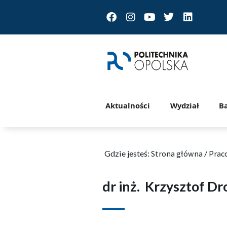
Facebook
Instagram
Youtube
Twitter
Linkedin
Aktualności
Wydział
B
Gdzie jesteś:
Strona główna
/
Prac
dr inż.
Krzysztof Dr