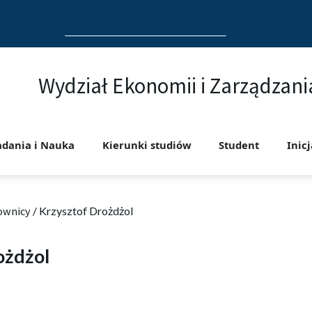
Search
for:
Wydział Ekonomii i Zarządzani
adania i Nauka
Kierunki studiów
Student
Inic
ownicy
/
Krzysztof Drożdżol
ożdżol