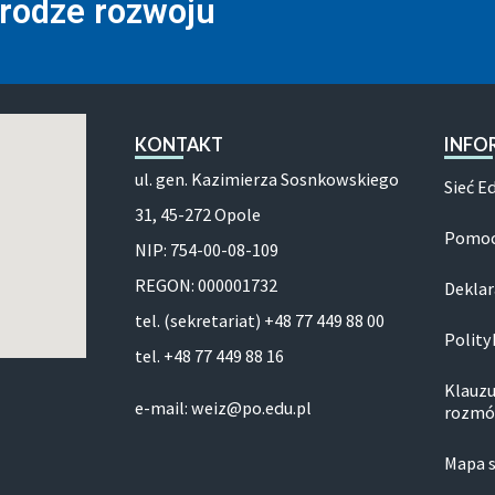
drodze rozwoju
KONTAKT
INFO
ul. gen. Kazimierza Sosnkowskiego
Sieć E
31, 45-272 Opole
Pomoc
NIP: 754-00-08-109
REGON: 000001732
Deklar
tel. (sekretariat) +48 77 449 88 00
Polity
tel. +48 77 449 88 16
Klauzu
e-mail: weiz@po.edu.pl
rozmó
Mapa 