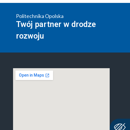
Politechnika Opolska
Twój partner w drodze
rozwoju