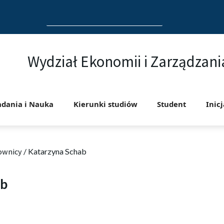
Search
for:
Wydział Ekonomii i Zarządzani
adania i Nauka
Kierunki studiów
Student
Inic
ownicy
/
Katarzyna Schab
ab