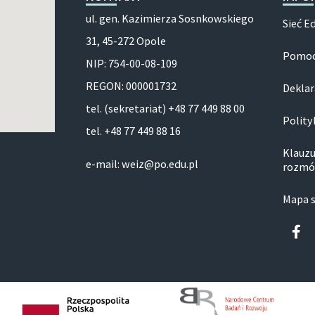
ul. gen. Kazimierza Sosnkowskiego
Sieć E
31, 45-272 Opole
Pomoc
NIP: 754-00-08-109
REGON: 000001732
Deklar
tel. (sekretariat) +48 77 449 88 00
Polity
tel. +48 77 449 88 16
Klauzu
e-mail: weiz@po.edu.pl
rozmó
Mapa 
Fa