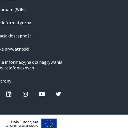
duroam (WiFi)
 informatyczna
acja dostępności
ka prywatności
la informacyjna dla nagrywania
w telefonicznych
strony
cebook-f
Linkedin
Instagram
Youtube
Twitter