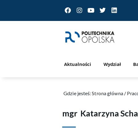
Facebook
Instagram
Youtube
Twitter
Linkedin
Aktualności
Wydział
B
Gdzie jesteś:
Strona główna
/
Prac
mgr
Katarzyna Sch