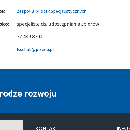
ka:
Zespół Bibliotek Specjalistycznych
sko:
specjalista ds. udostępniania zbiorów
77 449 8704
k.schab@po.edu.pl
drodze rozwoju
KONTAKT
INFO