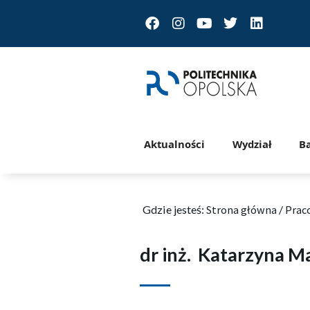
Facebook
Instagram
Youtube
Twitter
Linkedin
Aktualności
Wydział
B
Gdzie jesteś:
Strona główna
/
Prac
dr inż.
Katarzyna M