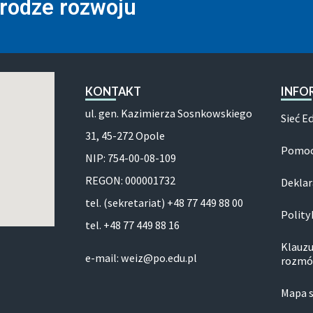
drodze rozwoju
KONTAKT
INFO
ul. gen. Kazimierza Sosnkowskiego
Sieć E
31, 45-272 Opole
Pomoc
NIP: 754-00-08-109
REGON: 000001732
Deklar
tel. (sekretariat) +48 77 449 88 00
Polity
tel. +48 77 449 88 16
Klauzu
e-mail: weiz@po.edu.pl
rozmó
Mapa 