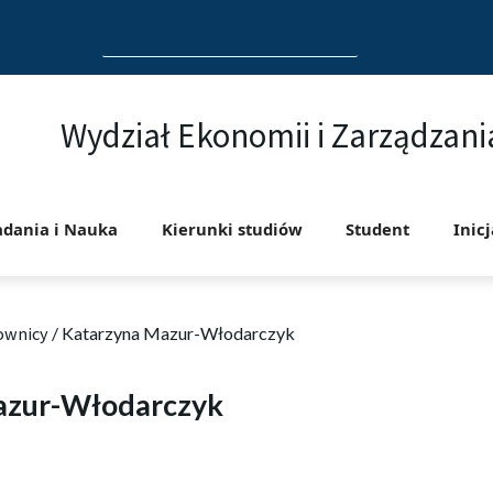
Search
for:
Wydział Ekonomii i Zarządzani
adania i Nauka
Kierunki studiów
Student
Inic
ownicy
/
Katarzyna Mazur-Włodarczyk
azur-Włodarczyk