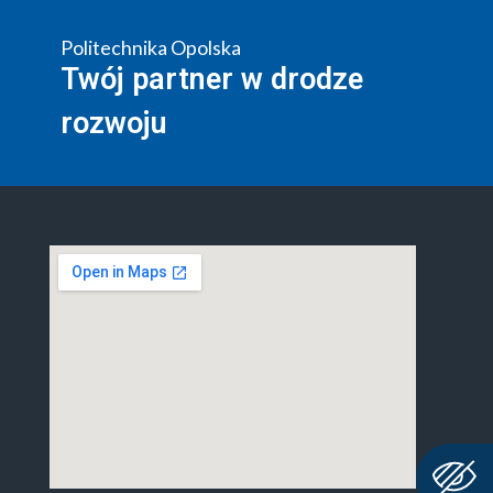
Politechnika Opolska
Twój partner w drodze
rozwoju