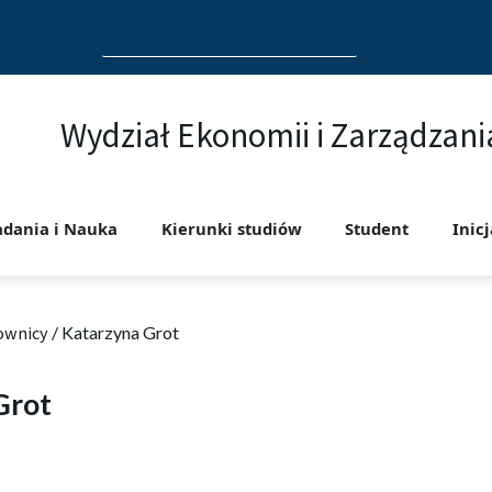
Search
for:
Wydział Ekonomii i Zarządzani
adania i Nauka
Kierunki studiów
Student
Inic
ownicy
/
Katarzyna Grot
Grot