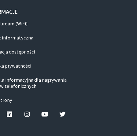
RMACJE
duroam (WiFi)
 informatyczna
acja dostępności
ka prywatności
la informacyjna dla nagrywania
w telefonicznych
strony
cebook-f
Linkedin
Instagram
Youtube
Twitter