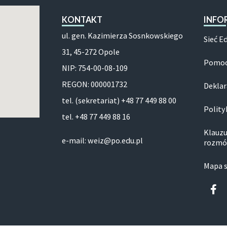
KONTAKT
INFO
ul. gen. Kazimierza Sosnkowskiego
Sieć E
31, 45-272 Opole
Pomoc
NIP: 754-00-08-109
REGON: 000001732
Deklar
tel. (sekretariat) +48 77 449 88 00
Polity
tel. +48 77 449 88 16
Klauzu
e-mail: weiz@po.edu.pl
rozmó
Mapa 
Fa