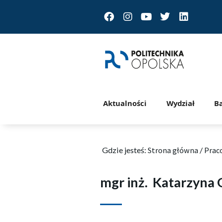
Facebook
Instagram
Youtube
Twitter
Linkedin
Aktualności
Wydział
B
Gdzie jesteś:
Strona główna
/
Prac
mgr inż.
Katarzyna 