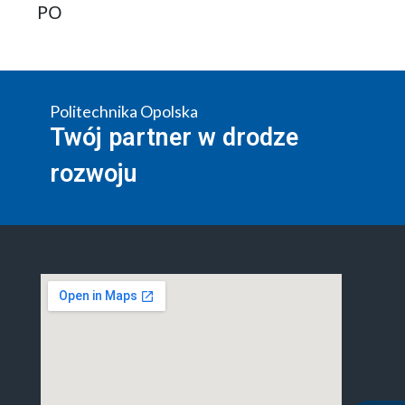
PO
Politechnika Opolska
Twój partner w drodze
rozwoju