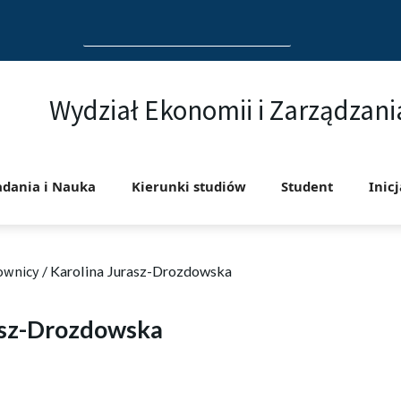
Search
for:
Wydział Ekonomii i Zarządzani
adania i Nauka
Kierunki studiów
Student
Inic
ownicy
/
Karolina Jurasz-Drozdowska
asz-Drozdowska