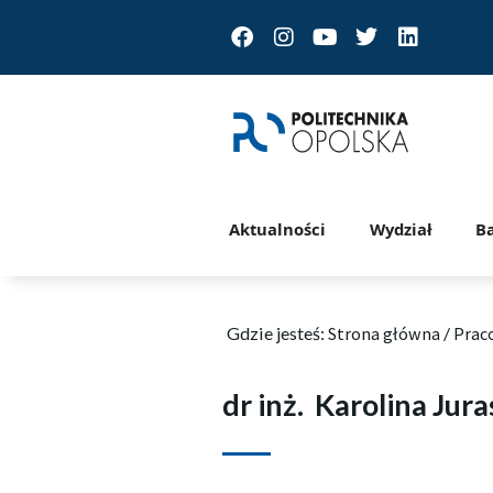
Facebook
Instagram
Youtube
Twitter
Linkedin
Aktualności
Wydział
B
Gdzie jesteś:
Strona główna
/
Prac
dr inż.
Karolina Jur