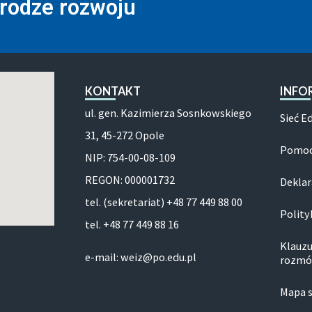
drodze rozwoju
KONTAKT
INFO
ul. gen. Kazimierza Sosnkowskiego
Sieć E
31, 45-272 Opole
Pomoc
NIP: 754-00-08-109
REGON: 000001732
Deklar
tel. (sekretariat) +48 77 449 88 00
Polity
tel. +48 77 449 88 16
Klauzu
e-mail: weiz@po.edu.pl
rozmó
Mapa 