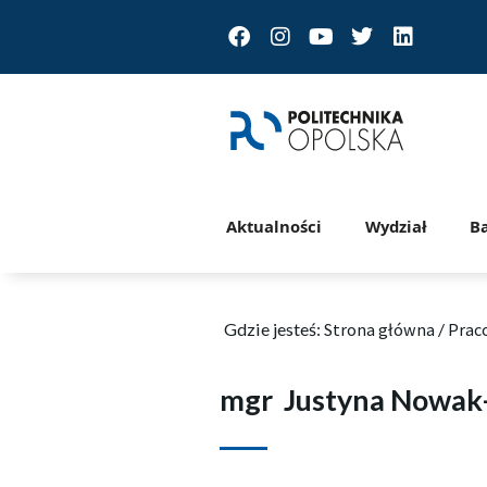
Facebook
Instagram
Youtube
Twitter
Linkedin
Aktualności
Wydział
B
Gdzie jesteś:
Strona główna
/
Prac
mgr
Justyna Nowa