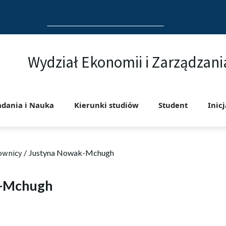
Search
for:
Wydział Ekonomii i Zarządzani
adania i Nauka
Kierunki studiów
Student
Inic
ownicy
/
Justyna Nowak-Mchugh
k-Mchugh