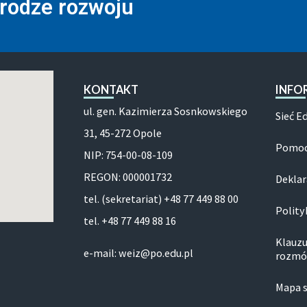
drodze rozwoju
KONTAKT
INFO
ul. gen. Kazimierza Sosnkowskiego
Sieć E
31, 45-272 Opole
Pomoc
NIP: 754-00-08-109
REGON: 000001732
Deklar
tel. (sekretariat) +48 77 449 88 00
Polity
tel. +48 77 449 88 16
Klauzu
e-mail: weiz@po.edu.pl
rozmó
Mapa 