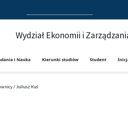
Search
for:
Wydział Ekonomii i Zarządzani
adania i Nauka
Kierunki studiów
Student
Inic
ownicy
/
Juliusz Kuś