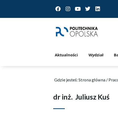
Facebook
Instagram
Youtube
Twitter
Linkedin
Aktualności
Wydział
B
Gdzie jesteś:
Strona główna
/
Prac
dr inż.
Juliusz Kuś