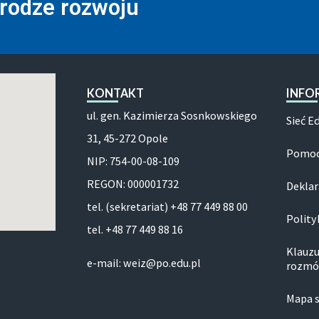
drodze rozwoju
KONTAKT
INFO
ul. gen. Kazimierza Sosnkowskiego
Sieć E
31, 45-272 Opole
Pomoc
NIP: 754-00-08-109
REGON: 000001732
Deklar
tel. (sekretariat) +48 77 449 88 00
Polity
tel. +48 77 449 88 16
Klauzu
e-mail: weiz@po.edu.pl
rozmó
Mapa 