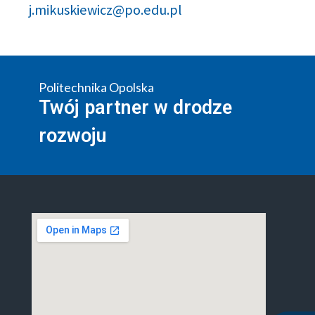
j.mikuskiewicz@po.edu.pl
Politechnika Opolska
Twój partner w drodze
rozwoju