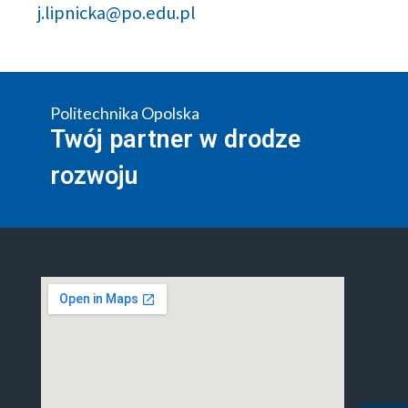
j.lipnicka@po.edu.pl
Politechnika Opolska
Twój partner w drodze
rozwoju